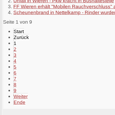
Unfall in Wieren - Pkw kracht in Bushaltestelle
FF Wieren erhält "Mobilen Rauchverschluss" 
Scheunenbrand in Nettelkamp - Rinder wurden
Seite 1 von 9
Start
Zurück
1
2
3
4
5
6
7
8
9
Weiter
Ende