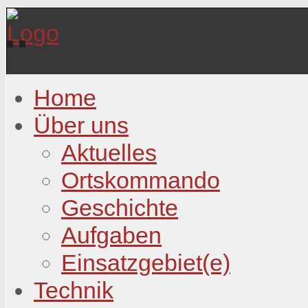
Home
Über uns
Aktuelles
Ortskommando
Geschichte
Aufgaben
Einsatzgebiet(e)
Technik