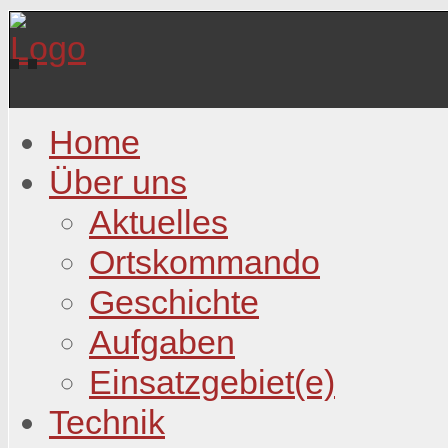
Home
Über uns
Aktuelles
Ortskommando
Geschichte
Aufgaben
Einsatzgebiet(e)
Technik