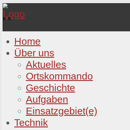
Home
Über uns
Aktuelles
Ortskommando
Geschichte
Aufgaben
Einsatzgebiet(e)
Technik