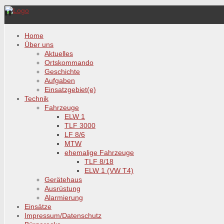
Home
Über uns
Aktuelles
Ortskommando
Geschichte
Aufgaben
Einsatzgebiet(e)
Technik
Fahrzeuge
ELW 1
TLF 3000
LF 8/6
MTW
ehemalige Fahrzeuge
TLF 8/18
ELW 1 (VW T4)
Gerätehaus
Ausrüstung
Alarmierung
Einsätze
Impressum/Datenschutz