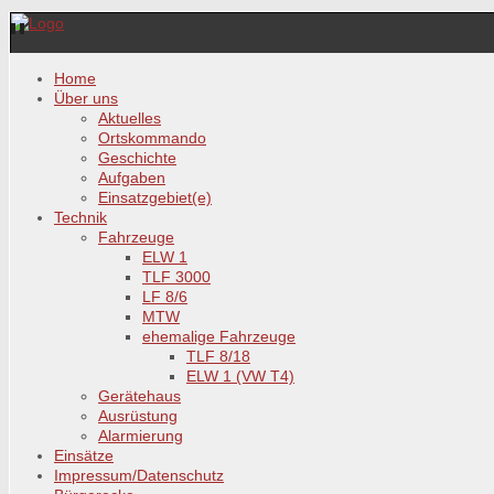
Home
Über uns
Aktuelles
Ortskommando
Geschichte
Aufgaben
Einsatzgebiet(e)
Technik
Fahrzeuge
ELW 1
TLF 3000
LF 8/6
MTW
ehemalige Fahrzeuge
TLF 8/18
ELW 1 (VW T4)
Gerätehaus
Ausrüstung
Alarmierung
Einsätze
Impressum/Datenschutz