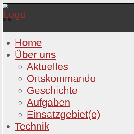
Home
Über uns
Aktuelles
Ortskommando
Geschichte
Aufgaben
Einsatzgebiet(e)
Technik