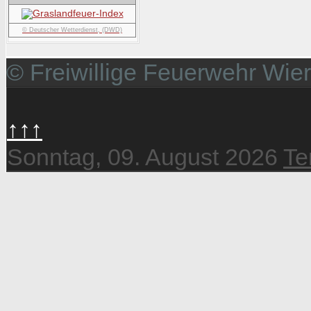
© Deutscher Wetterdienst, (DWD)
© Freiwillige Feuerwehr Wie
↑↑↑
Sonntag, 09. August 2026
Te