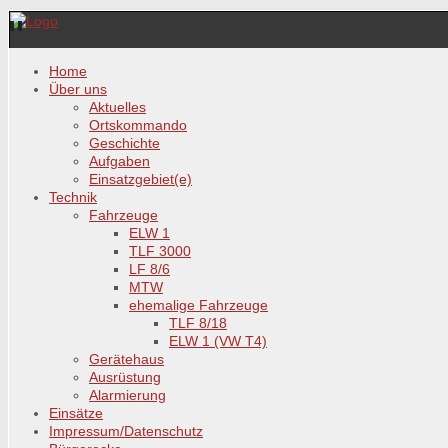
Home
Über uns
Aktuelles
Ortskommando
Geschichte
Aufgaben
Einsatzgebiet(e)
Technik
Fahrzeuge
ELW 1
TLF 3000
LF 8/6
MTW
ehemalige Fahrzeuge
TLF 8/18
ELW 1 (VW T4)
Gerätehaus
Ausrüstung
Alarmierung
Einsätze
Impressum/Datenschutz